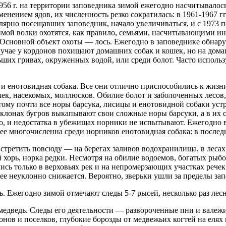
6 г. на территории заповедника зимой ежегодно насчитывалось 
менением ядов, их численность резко сократилась: в 1961-1967 
улярно посещавших заповедник, начало увеличиваться, и с 1973 п
мой волки охотятся, как правило, семьями, насчитывающими иног
сновной объект охоты — лось. Ежегодно в заповеднике обнаруж
случае у кордонов похищают домашних собак и кошек, но на дома
ших гривах, окруженных водой, или среди болот. Часто использ
и енотовидная собака. Все они отлично приспособились к жизни 
шек, насекомых, моллюсков. Обилие болот и заболоченных лесов,
ому почти все норы барсука, лисицы и енотовидной собаки уст
склонах бугров выкапывают свои сложные норы барсуки, а в их
о, и недостатка в убежищах норники не испытывают. Ежегодно в
ее многочисленна среди норников енотовидная собака: в последн
стретить повсюду — на берегах заливов водохранилища, в лесах
хорь, норка редки. Несмотря на обилие водоемов, богатых рыбой
лись только в верховьях рек и на непромерзающих участках рече
ее неуклонно снижается. Вероятно, зверьки ушли за пределы запо
ь. Ежегодно зимой отмечают следы 5-7 рысей, несколько раз ле
дведь. Следы его деятельности — развороченные пни и валежи
рдонов и поселков, глубокие борозды от медвежьих когтей на ел