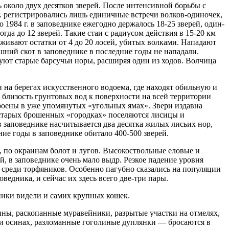
около двух десятков зверей. После интенсивной борьбы с
гг. регистрировались лишь единичные встречи волков-одиночек,
о 1984 г. в заповеднике ежегодно держалось 18-25 зверей, один-
да до 12 зверей. Такие стаи с радиусом действия в 15-20 км
ивают остатки от 4 до 20 лосей, убитых волками. Нападают
шний скот в заповеднике в последние годы не нападали.
уют старые барсучьи норы, расширяя один из ходов. Волчица
на берегах искусственного водоема, где находят обильную и
 близость грунтовых вод к поверхности на всей территории
роены в уже упомянутых «угольных ямах». Звери издавна
 старых брошенных «городках» поселяются лисицы и
 заповеднике насчитывается два десятка жилых лисьих нор,
ие годы в заповеднике обитало 400-500 зверей.
, по окраинам болот и лугов. Высокоствольные еловые и
, в заповеднике очень мало выдр. Резкое падение уровня
к среди торфяников. Особенно пагубно сказались на популяции
ведника, и сейчас их здесь всего две-три пары.
сники видели и самих крупных кошек.
ны, раскопанные муравейники, разрытые участки на отмелях,
ях и осинах, разломанные гоголиные дуплянки — бросаются в