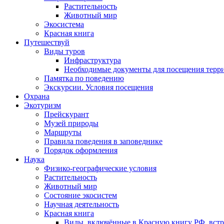
Растительность
Животный мир
Экосистема
Красная книга
Путешествуй
Виды туров
Инфраструктура
Необходимые документы для посещения терр
Памятка по поведению
Экскурсии. Условия посещения
Охрана
Экотуризм
Прейскурант
Музей природы
Маршруты
Правила поведения в заповеднике
Порядок оформления
Наука
Физико-географические условия
Растительность
Животный мир
Состояние экосистем
Научная деятельность
Красная книга
Виды, включённые в Красную книгу РФ, встр