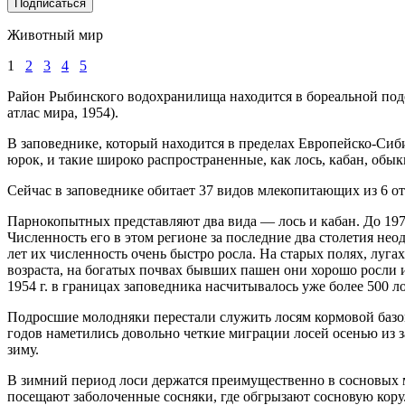
Подписаться
Животный мир
1
2
3
4
5
Район Рыбинского водохранилища находится в бореальной под
атлас мира, 1954).
В заповеднике, который находится в пределах Европейско-Сиби
юрок, и такие широко распространенные, как лось, кабан, обык
Сейчас в заповеднике обитает 37 видов млекопитающих из 6 от
Парнокопытных представляют два вида — лось и кабан. До 197
Численность его в этом регионе за последние два столетия нео
лет их численность очень быстро росла. На старых полях, лугах
возраста, на богатых почвах бывших пашен они хорошо росли 
1954 г. в границах заповедника насчитывалось уже более 500 лос
Подросшие молодняки перестали служить лосям кормовой базой
годов наметились довольно четкие миграции лосей осенью из з
зиму.
В зимний период лоси держатся преимущественно в сосновых м
посещают заболоченные сосняки, где обгрызают сосновую кору