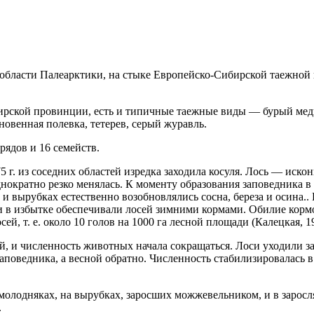
области Палеарктики, на стыке Европейско-Сибирской таежной
рской провинции, есть и типичные таежные виды — бурый медвед
новенная полевка, тетерев, серый журавль.
рядов и 16 семейств.
5 г. из соседних областей изредка заходила косуля. Лось — ис
днократно резко менялась. К моменту образования заповедника в 
 и вырубках естественно возобновлялись сосна, береза и осина..
и в избытке обеспечивали лосей зимними кормами. Обилие кормо
ей, т. е. около 10 голов на 1000 га лесной площади (Калецкая, 1
, и численность животных начала сокращаться. Лоси уходили за
аповедника, а весной обратно. Численность стабилизировалась 
олодняках, на вырубках, заросших можжевельником, и в заросл
.