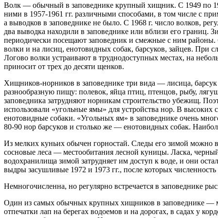
Волк — обычный в заповеднике крупный хищник. С 1949 по 195
ними в 1957-1961 гг. различными способами, в том числе с при
а выводков в заповеднике не было. С 1968 г. число волков, рег
два выводка находили в заповеднике или вблизи его границ. Зи
периодически посещают заповедник и смежные с ним районы. О
волки и на лисиц, енотовидных собак, барсуков, зайцев. При 
Логово волки устраивают в труднодоступных местах, на неболь
приносит от трех до десяти щенков.
Хищников-норников в заповеднике три вида — лисица, барсук 
разнообразную пищу: полевок, яйца птиц, птенцов, рыбу, лягу
заповедника затрудняют норникам строительство убежищ. Поэт
использовали «угольные ямы» для устройства нор. В высоких 
енотовидные собаки. «Угольных ям» в заповеднике очень мног
80-90 нор барсуков и столько же — енотовидных собак. Наибол
Из мелких куньих обычен горностай. Следы его зимой можно в
сосновые леса — местообитания лесной куницы. Ласка, черный 
водохранилища зимой затрудняет им доступ к воде, и они оста
выдры засушливые 1972 и 1973 гг., после которых численность 
Немногочисленна, но регулярно встречается в заповеднике рыс
Один из самых обычных крупных хищников в заповеднике — ме
отпечатки лап на берегах водоемов и на дорогах, в садах у ко