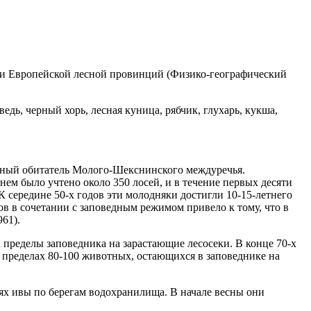
 и Европейской лесной провинций (Физико-географический
ь, черный хорь, лесная куница, рябчик, глухарь, кукша,
конный обитатель Молого-Шекснинского междуречья.
нем было учтено около 350 лосей, и в течение первых десяти
 К середине 50-х годов эти молодняки достигли 10-15-летнего
в в сочетании с заповедным режимом привело к тому, что в
961).
 пределы заповедника на зарастающие лесосеки. В конце 70-х
в пределах 80-100 животных, остающихся в заповеднике на
ях ивы по берегам водохранилища. В начале весны они