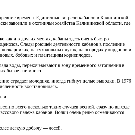
древние времена. Единичные встречи кабанов в Калининской
ески завозили в охотничьи хозяйства Калининской области, где
же как и в других местах, кабаны здесь очень быстро
оценозов. Следы роющей деятельности кабанов в последние
кочкарниках, на суходольных лугах, на огородах у кордонов и
рновых, бобовых и плантациям корнеплодов.
пада воды, перекочевывают в зону временного затопления в
их бывает не много.
енно страдает молодняк, иногда гибнут целые выводки. В 1976
численность восстановилась.
али.
естно всего несколько таких случаев весной, сразу по выходе
массового падежа кабанов. Волки очень редко осмеливаются
более легкую добычу — лосей.