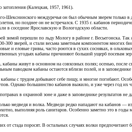
 затопления (Калецкая, 1957, 1961).
го-Шекснинского междуречья он был обычным зверем только в 
олетия, но позднее он не встречался. С 1935 г. кабанов периодич
кли в соседние Ярославскую и Вологодскую области.
рей зимой перешли по льду Мологу в районе г. Весьегонска. Так 
0-300 зверей, и стали весьма заметным компонентом многих би
ые и еловые гривы, часто роются в сухих сосняках, в ольховых 
йственных угодьях кабаны причиняют большой ущерб посевам зе
 кабаны живут в основном на совхозных полях; осенью, после с
ьным паводком кабаны остаются вблизи полей, и в заповеднике 
 кабаны с трудом добывают себе пищу, и многие погибают. Особ
рупов. Однако большинство кабанов выжило, и уже через год их 
отравах в охранной зоне и даже в заповеднике результатов не д
лько медведя и волка. Медведи редко нападают на кабанов — изв
охотно, выполняя роль санитаров. Особенно заметно это в годы 
ются.
ших от стада поросят. В остальных случаях волки предпочитают 