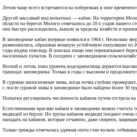
Летом чаще всего встречаются на побережьях в зоне временного
Другой массовый вид копытных — кабан. На территории Моло
области на берегах Мологи отмечались до 20-х годов нашего ст
они быстро расплодились, вышли за пределы хозяйств и прони
В заповеднике кабан впервые появился в 1964 г. Несколько зве
размножились, образовав мощную устойчивую популяцию из 20
годы видны повсюду. В поисках пищи они перекапывают березов
населенных пунктов. В соседних с заповедником сельскохозя
Весной и летом, пока уровень водохранилища держится высоко,
границах заповедника. Только в годы с высоким и продолжител
В суровые малоснежные зимы, когда почва глубоко промерзает,
г. после суровой зимы в заповеднике было найдено более 30 т
Попытки регулировать численность кабанов путем отстрела на п
Естественными врагами кабана в заповеднике можно считать то
медведей из берлог. Но трупы кабанов медведи поедают очень 
нападать на кабанов, которые отчаянно, даже свирепо, защища
Только трижды отмечалась удачная охота стаи волков, отбивав