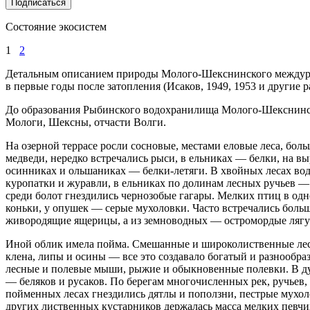
Подписаться
Состояние экосистем
1
2
Детальным описанием природы Молого-Шекснинского междуреч
в первые годы после затопления (Исаков, 1949, 1953 и другие р
До образования Рыбинского водохранилища Молого-Шекснинск
Мологи, Шексны, отчасти Волги.
На озерной террасе росли сосновые, местами еловые леса, бо
медведи, нередко встречались рыси, в ельниках — белки, на в
осинниках и ольшаниках — белки-летяги. В хвойных лесах вод
куропатки и журавли, в ельниках по долинам лесных ручьев —
среди болот гнездились чернозобые гагары. Мелких птиц в од
коньки, у опушек — серые мухоловки. Часто встречались боль
живородящие ящерицы, а из земноводных — остромордые ляг
Иной облик имела пойма. Смешанные и широколиственные леса,
клена, липы и осины — все это создавало богатый и разнообр
лесные и полевые мыши, рыжие и обыкновенные полевки. В ду
— беляков и русаков. По берегам многочисленных рек, ручьев,
пойменных лесах гнездились дятлы и поползни, пестрые мухол
других лиственных кустарников держалась масса мелких певчих