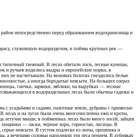
 район непосредственно перед образованием водохранилища и
ррасу, служившую водоразделом, и поймы крупных рек —
л типичный таежный. В лесах обитали лоси, лесные куницы,
чек и ручьев водились выдры и европейские норки, в
а них не насчитывали. На моховых болотах гнездились белые
ннохвостые, а иногда бородатые неясыти. На больших озерах
иницы, гаички, зарянки, зяблики, на вырубках — лесные
 пресмыкающихся в водораздельных лесах были обычны гадюки и
ь с усадьбами и садами, пахотные земли, дубравы с примесью
В лесах и на лугах были очень многочисленны ежи и кроты,
а летучие мыши; в пойменных лесах было много лосей, зайцев
е хищники — ласки, черные хори, горностаи, лисицы. В
 серые неясыти. В густом подлеске из липы, орешника и
ы, а вечерами соловьи наполняли эти леса пением. В дубняках