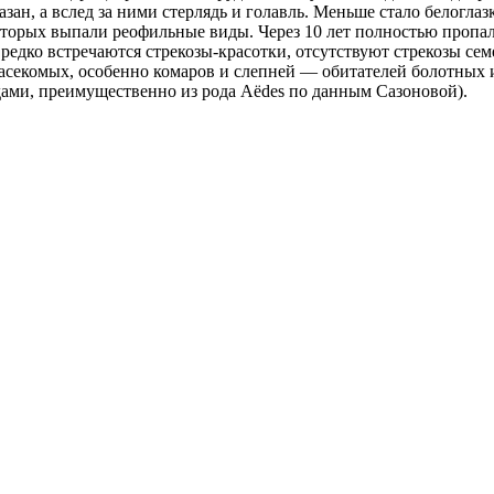
азан, а вслед за ними стерлядь и голавль. Меньше стало белогла
 которых выпали реофильные виды. Через 10 лет полностью проп
редко встречаются стрекозы-красотки, отсутствуют стрекозы сем
насекомых, особенно комаров и слепней — обитателей болотных
дами, преимущественно из рода Аёdes по данным Сазоновой).