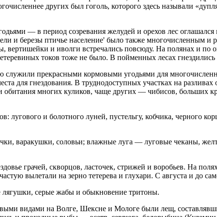
ногочисленнее других был гоголь, которого здесь называли «дуп
ьями — в период созревания желудей и орехов лес оглашался к
 ели и березы птичье население' было также многочисленным и 
, вертишейки и иволги встречались повсюду. На полянах и по оп
 тетеревиных токов тоже не было. В пойменных лесах гнездилис
ю служили прекрасными кормовыми угодьями для многочисленных
ста для гнездования. В труднодоступных участках на разливах 
обитания многих куликов, чаще других — чибисов, больших кр
: лугового и болотного луней, пустельгу, кобчика, черного ко
ки, варакушки, соловьи; влажные луга — луговые чеканы, желт
довье грачей, скворцов, ласточек, стрижей и воробьев. На поля
ачастую вылетали на зерно тетерева и глухари. С августа и до с
лягушки, серые жабы и обыкновение тритоны.
ми видами на Волге, Шексне и Мологе были лещ, составлявший в