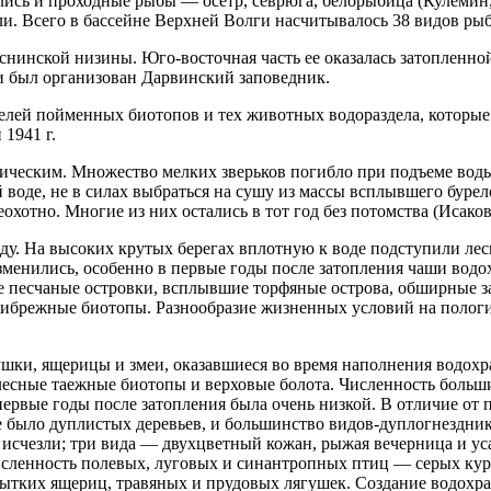
лись и проходные рыбы — осетр, севрюга, белорыбица (Кулемин, 
ли. Всего в бассейне Верхней Волги насчитывалось 38 видов рыб
инской низины. Юго-восточная часть ее оказалась затопленной,
 был организован Дарвинский заповедник.
ей пойменных биотопов и тех животных водораздела, которые о
1941 г.
ическим. Множество мелких зверьков погибло при подъеме вод
ой воде, не в силах выбраться на сушу из массы всплывшего бур
охотно. Многие из них остались в тот год без потомства (Исаков,
ду. На высоких крутых берегах вплотную к воде подступили ле
изменились, особенно в первые годы после затопления чаши во
е песчаные островки, всплывшие торфяные острова, обширные з
рибрежные биотопы. Разнообразие жизненных условий на полог
шки, ящерицы и змеи, оказавшиеся во время наполнения водохр
лесные таежные биотопы и верховые болота. Численность больши
в первые годы после затопления была очень низкой. В отличие о
не было дуплистых деревьев, и большинство видов-дуплогнезд
счезли; три вида — двухцветный кожан, рыжая вечерница и усата
 численность полевых, луговых и синантропных птиц — серых к
прытких ящериц, травяных и прудовых лягушек. Создание водохр