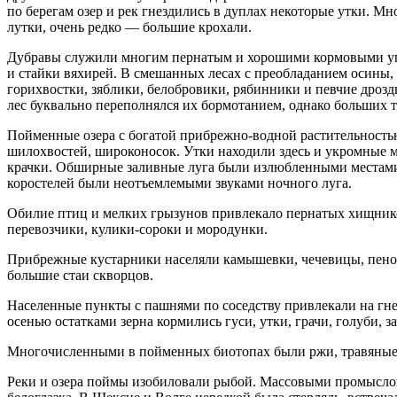
по берегам озер и рек гнездились в дуплах некоторые утки. М
лутки, очень редко — большие крохали.
Дубравы служили многим пернатым и хорошими кормовыми угод
и стайки вяхирей. В смешанных лесах с преобладанием осины,
горихвостки, зяблики, белобровики, рябинники и певчие дрозды
лес буквально переполнялся их бормотанием, однако больших
Пойменные озера с богатой прибрежно-водной растительность
шилохвостей, широконосок. Утки находили здесь и укромные ме
крачки. Обширные заливные луга были излюбленными местами 
коростелей были неотъемлемыми звуками ночного луга.
Обилие птиц и мелких грызунов привлекало пернатых хищников
перевозчики, кулики-сороки и мородунки.
Прибрежные кустарники населяли камышевки, чечевицы, пеноч
большие стаи скворцов.
Населенные пункты с пашнями по соседству привлекали на гнез
осенью остатками зерна кормились гуси, утки, грачи, голуби, з
Многочисленными в пойменных биотопах были ржи, травяные 
Реки и озера поймы изобиловали рыбой. Массовыми промысловы