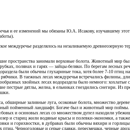
ья и ее изменений мы обязаны Ю.А. Исакову, изучавшему этот
аботы).
ое междуречье разделялось на незаливаемую древнеозерную те
льшие пространства занимали верховые болота. Животный мир бы
ырубках, полянах и гарях — зайцы-беляки. По берегам лесных ре
ораздела были обычны глухариные тока, хотя более 7-10 птиц н
 рябчики. В таежных лесах междуречья встречались филины, дли
нообразных хвойных лесах водораздела было немного: хохлатые с
шие пестрые дятлы, желна, в ельниках гнездились снегири. Из
ушки.
 обширные заливные луга, осоковые болота, множество деревен
азный пойменный ландшафт. Богаче был и животный мир поймы. 
бовых и осиновых лесах со множеством дупел находили убежищ
 озер и стариц жили водяные крысы и полевки-экономки, а такж
овки и горихвостки, в дубравах были обычны вяхири и горлицы,
 птиц. Черноголовые и серые славки, пересмешки, черные дрозд