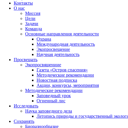
Контакты
О нас
Миссия
Цели
Задачи
Команда
Основные направления деятельности
Охрана
Международная деятельность
Экопросвещение
Научная деятельность
Просвещать
Экопросвящениие
Газета «Остров спасения»
Методические рекомендации
Новостная подписка
Акции, конкурсы, мероприятия
Методические рекомендации
Заповедный урок
Огненный лис
Исследовать
Наука заповедного дела
Летопись природы и государственный эколо
Сохранять
Биоразнообразие