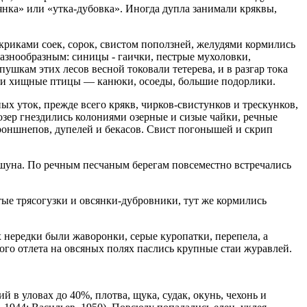
лянка» или «утка-дубовка». Иногда дупла занимали кряквы,
риками соек, сорок, свистом поползней, желудями кормились
разнообразным: синицы - гаички, пестрые мухоловки,
ушкам этих лесов весной токовали тетерева, и в разгар тока
ь и хищные птицы — канюки, осоеды, большие подорлики.
 уток, прежде всего крякв, чирков-свистунков и трескунков,
озер гнездились колониями озерные и сизые чайки, речные
оншнепов, дупелей и бекасов. Свист погонышей и скрип
ршуна. По речным песчаным берегам повсеместно встречались
ые трясогузки и овсянки-дубровники, тут же кормились
х нередки были жаворонки, серые куропатки, перепела, а
амого отлета на овсяных полях паслись крупные стаи журавлей.
 уловах до 40%, плотва, щука, судак, окунь, чехонь и