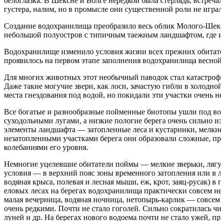
белоглазка. В Шексне и Волге нередкой была стерлядь, встреча
густера, налим, но в промысле они существенной роли не игра
Создание водохранилища преобразило весь облик Молого-Шексн
небольшой полуостров с типичным таежным ландшафтом, где и
Водохранилище изменило условия жизни всех прежних обитател
проявилось на первом этапе заполнения водохранилища весной 
Для многих животных этот необычный паводок стал катастроф
Даже такие могучие звери, как лоси, зачастую гибли в холодн
места гнездования под водой, но покидали эти участки очень не
Все богатые и разнообразные пойменные биотопы ушли под во
суходольными лугами, а низкие пологие берега очень сильно 
элементы ландшафта — затопленные леса и кустарники, мелки
незатопленными участками берега они образовали сложные, п
колебаниями его уровня.
Немногие уцелевшие обитатели поймы — мелкие зверьки, лягу
условия — в верхний пояс зоны временного затопления или в 
водяная крыса, полевая и лесная мыши, еж, крот, заяц-русак) 
еловых лесах на берегах водохранилища практически совсем 
малая вечерница, водяная ночница, нетопырь-карлик — совсем и
очень редкими. Почти не стало гоголей. Сильно сократилась
луней и др. На берегах нового водоема почти не стало ужей, 