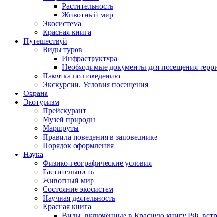
Растительность
Животный мир
Экосистема
Красная книга
Путешествуй
Виды туров
Инфраструктура
Необходимые документы для посещения терр
Памятка по поведению
Экскурсии. Условия посещения
Охрана
Экотуризм
Прейскурант
Музей природы
Маршруты
Правила поведения в заповеднике
Порядок оформления
Наука
Физико-географические условия
Растительность
Животный мир
Состояние экосистем
Научная деятельность
Красная книга
Виды, включённые в Красную книгу РФ, встр