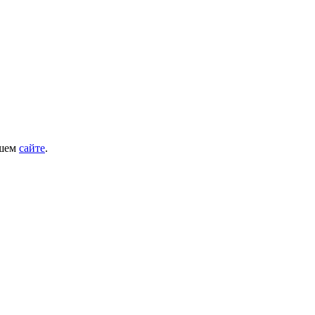
ашем
сайте
.