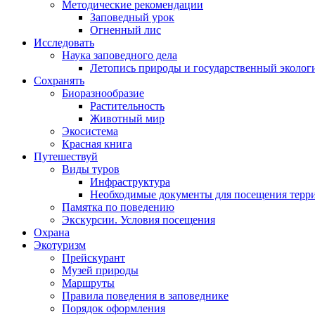
Методические рекомендации
Заповедный урок
Огненный лис
Исследовать
Наука заповедного дела
Летопись природы и государственный эколо
Сохранять
Биоразнообразие
Растительность
Животный мир
Экосистема
Красная книга
Путешествуй
Виды туров
Инфраструктура
Необходимые документы для посещения терр
Памятка по поведению
Экскурсии. Условия посещения
Охрана
Экотуризм
Прейскурант
Музей природы
Маршруты
Правила поведения в заповеднике
Порядок оформления