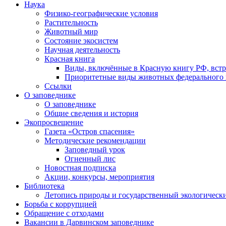
Наука
Физико-географические условия
Растительность
Животный мир
Состояние экосистем
Научная деятельность
Красная книга
Виды, включённые в Красную книгу РФ, встр
Приоритетные виды животных федерального п
Ссылки
О заповеднике
О заповеднике
Общие сведения и история
Экопросвещение
Газета «Остров спасения»
Методические рекомендации
Заповедный урок
Огненный лис
Новостная подписка
Акции, конкурсы, мероприятия
Библиотека
Летопись природы и государственный экологичес
Борьба с коррупцией
Обращение с отходами
Вакансии в Дарвинском заповеднике