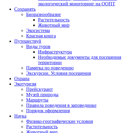
экологический мониторинг на ООПТ
Сохранять
Биоразнообразие
Растительность
Животный мир
Экосистема
Красная книга
Путешествуй
Виды туров
Инфраструктура
Необходимые документы для посещения
территории
Памятка по поведению
Экскурсии. Условия посещения
Охрана
Экотуризм
Прейскурант
Музей природы
Маршруты
Правила поведения в заповеднике
Порядок оформления
Наука
Физико-географические условия
Растительность
Животный мир