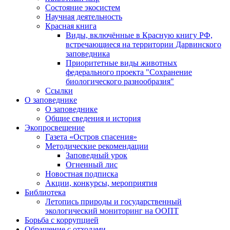
Состояние экосистем
Научная деятельность
Красная книга
Виды, включённые в Красную книгу РФ,
встречающиеся на территории Дарвинского
заповедника
Приоритетные виды животных
федерального проекта "Сохранение
биологического разнообразия"
Ссылки
О заповеднике
О заповеднике
Общие сведения и история
Экопросвещение
Газета «Остров спасения»
Методические рекомендации
Заповедный урок
Огненный лис
Новостная подписка
Акции, конкурсы, мероприятия
Библиотека
Летопись природы и государственный
экологический мониторинг на ООПТ
Борьба с коррупцией
Обращение с отходами