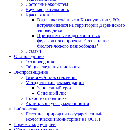
Состояние экосистем
Научная деятельность
Красная книга
Виды, включённые в Красную книгу РФ,
встречающиеся на территории Дарвинского
заповедника
Приоритетные виды животных
федерального проекта "Сохранение
биологического разнообразия"
Ссылки
О заповеднике
О заповеднике
Общие сведения и история
Экопросвещение
Газета «Остров спасения»
Методические рекомендации
Заповедный урок
Огненный лис
Новостная подписка
Акции, конкурсы, мероприятия
Библиотека
Летопись природы и государственный
экологический мониторинг на ООПТ
Борьба с коррупцией
Обращение с отходами