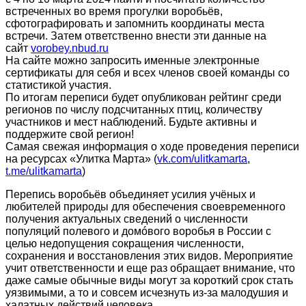
встреченных во время прогулки воробьёв,
сфотографировать и запомнить координаты места
встречи. Затем ответственно внести эти данные на
сайт
vorobey.nbud.ru
На сайте можно запросить именные электронные
сертификаты для себя и всех членов своей команды со
статистикой участия.
По итогам переписи будет опубликован рейтинг среди
регионов по числу подсчитанных птиц, количеству
участников и мест наблюдений. Будьте активны и
поддержите свой регион!
Самая свежая информация о ходе проведения переписи
на ресурсах «Улитка Марта» (
vk.com/ulitkamarta
,
t.me/ulitkamarta
)
Перепись воробьёв объединяет усилия учёных и
любителей природы для обеспечения своевременного
получения актуальных сведений о численности
популяций полевого и домóвого воробья в России с
целью недопущения сокращения численности,
сохранения и восстановления этих видов. Мероприятие
учит ответственности и еще раз обращает внимание, что
даже самые обычные виды могут за короткий срок стать
уязвимыми, а то и совсем исчезнуть из-за малодушия и
халатных действий человека.