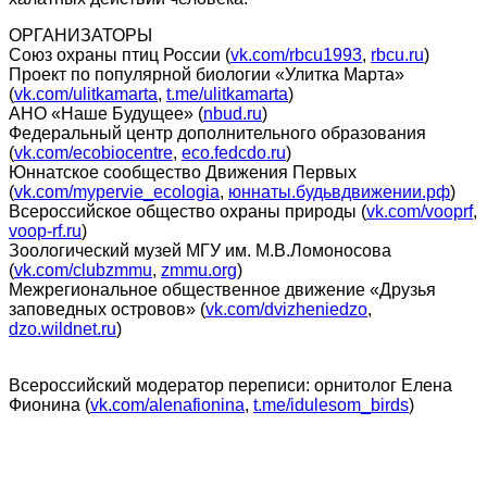
ОРГАНИЗАТОРЫ
Союз охраны птиц России (
vk.com/rbcu1993
,
rbcu.ru
)
Проект по популярной биологии «Улитка Марта»
(
vk.com/ulitkamarta
,
t.me/ulitkamarta
)
АНО «Наше Будущее» (
nbud.ru
)
Федеральный центр дополнительного образования
(
vk.com/ecobiocentre
,
eco.fedcdo.ru
)
Юннатское сообщество Движения Первых
(
vk.com/mypervie_ecologia
,
юннаты.будьвдвижении.рф
)
Всероссийское общество охраны природы (
vk.com/vooprf
,
voop-rf.ru
)
Зоологический музей МГУ им. М.В.Ломоносова
(
vk.com/clubzmmu
,
zmmu.org
)
Межрегиональное общественное движение «Друзья
заповедных островов» (
vk.com/dvizheniedzo
,
dzo.wildnet.ru
)
Всероссийский модератор переписи: орнитолог Елена
Фионина (
vk.com/alenafionina
,
t.me/idulesom_birds
)