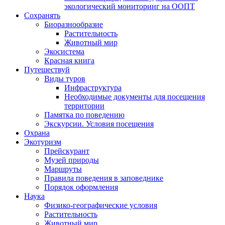
экологический мониторинг на ООПТ
Сохранять
Биоразнообразие
Растительность
Животный мир
Экосистема
Красная книга
Путешествуй
Виды туров
Инфраструктура
Необходимые документы для посещения
территории
Памятка по поведению
Экскурсии. Условия посещения
Охрана
Экотуризм
Прейскурант
Музей природы
Маршруты
Правила поведения в заповеднике
Порядок оформления
Наука
Физико-географические условия
Растительность
Животный мир