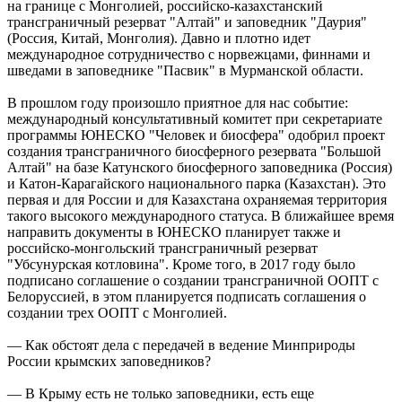
на границе с Монголией, российско-казахстанский
трансграничный резерват "Алтай" и заповедник "Даурия"
(Россия, Китай, Монголия). Давно и плотно идет
международное сотрудничество с норвежцами, финнами и
шведами в заповеднике "Пасвик" в Мурманской области.
В прошлом году произошло приятное для нас событие:
международный консультативный комитет при секретариате
программы ЮНЕСКО "Человек и биосфера" одобрил проект
создания трансграничного биосферного резервата "Большой
Алтай" на базе Катунского биосферного заповедника (Россия)
и Катон-Карагайского национального парка (Казахстан). Это
первая и для России и для Казахстана охраняемая территория
такого высокого международного статуса. В ближайшее время
направить документы в ЮНЕСКО планирует также и
российско-монгольский трансграничный резерват
"Убсунурская котловина". Кроме того, в 2017 году было
подписано соглашение о создании трансграничной ООПТ с
Белоруссией, в этом планируется подписать соглашения о
создании трех ООПТ с Монголией.
— Как обстоят дела с передачей в ведение Минприроды
России крымских заповедников?
— В Крыму есть не только заповедники, есть еще