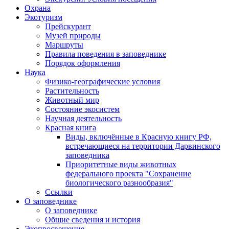
Охрана
Экотуризм
Прейскурант
Музей природы
Маршруты
Правила поведения в заповеднике
Порядок оформления
Наука
Физико-географические условия
Растительность
Животный мир
Состояние экосистем
Научная деятельность
Красная книга
Виды, включённые в Красную книгу РФ,
встречающиеся на территории Дарвинского
заповедника
Приоритетные виды животных
федерального проекта "Сохранение
биологического разнообразия"
Ссылки
О заповеднике
О заповеднике
Общие сведения и история
Экопросвещение