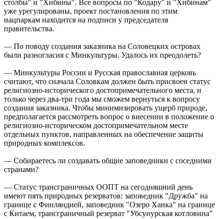
столбы" и "Хибины". Все вопросы по "Кодару" и "Хибинам"
уже урегулированы, проект постановления по этим
нацпаркам находится на подписи у председателя
правительства.
— По поводу создания заказника на Соловецких островах
были разногласия с Минкультуры. Удалось их преодолеть?
— Минкультуры России и Русская православная церковь
считают, что сначала Соловкам должен быть присвоен статус
религиозно-исторического достопримечательного места, и
только через два-три года мы сможем вернуться к вопросу
создания заказника. Чтобы минимизировать ущерб природе,
предполагается рассмотреть вопрос о внесении в положение о
религиозно-историческом достопримечательном месте
отдельных пунктов, направленных на обеспечение защиты
природных комплексов.
— Собираетесь ли создавать общие заповедники с соседними
странами?
— Статус трансграничных ООПТ на сегодняшний день
имеют пять природных резерватов: заповедник "Дружба" на
границе с Финляндией, заповедник "Озеро Ханка" на границе
с Китаем, трансграничный резерват "Убсунурская котловина"