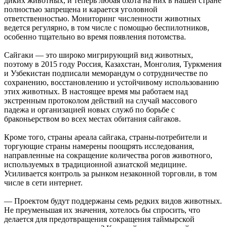
диких животных, и теперь любая охота на них в нашей стране
полностью запрещена и карается уголовной
ответственностью. Мониторинг численности животных
ведется регулярно, в том числе с помощью беспилотников,
особенно тщательно во время появления потомства.
Сайгаки — это широко мигрирующий вид животных,
поэтому в 2015 году Россия, Казахстан, Монголия, Туркмения
и Узбекистан подписали меморандум о сотрудничестве по
сохранению, восстановлению и устойчивому использованию
этих животных. В настоящее время мы работаем над
экстренным протоколом действий на случай массового
падежа и организацией новых служб по борьбе с
браконьерством во всех местах обитания сайгаков.
Кроме того, страны ареала сайгака, страны-потребители и
торгующие страны намерены поощрять исследования,
направленные на сокращение количества рогов животного,
используемых в традиционной азиатской медицине.
Усиливается контроль за рынком незаконной торговли, в том
числе в сети интернет.
— Проектом будут поддержаны семь редких видов животных.
Не преуменьшая их значения, хотелось бы спросить, что
делается для предотвращения сокращения таймырской