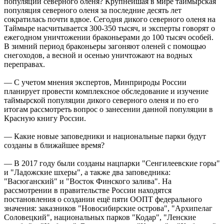
популяции северного оленя? Крупнейшая в мире таймырская
популяция северного оленя за последние десять лет
сократилась почти вдвое. Сегодня дикого северного оленя на
Таймыре насчитывается 300-350 тысяч, и эксперты говорят о
ежегодном уничтожении браконьерами до 100 тысяч особей.
В зимний период браконьеры загоняют оленей с помощью
снегоходов, а весной и осенью уничтожают на водных
переправах.
— С учетом мнения экспертов, Минприроды России
планирует провести комплексное обследование и изучение
таймырской популяции дикого северного оленя и по его
итогам рассмотреть вопрос о занесении данной популяции в
Красную книгу России.
— Какие новые заповедники и национальные парки будут
созданы в ближайшее время?
— В 2017 году были созданы нацпарки "Сенгилеевские горы"
и "Ладожские шхеры", а также два заповедника:
"Васюганский" и "Восток Финского залива". На
рассмотрении в правительстве России находятся
постановления о создании ещё пяти ООПТ федерального
значения: заказников "Новосибирские острова", "Архипелаг
Соловецкий", национальных парков "Кодар", "Ленские