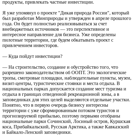
продукты, привлекать частные инвестиции.
Я уже упомянул о проекте "Дикая природа России", который
был разработан Минприроды и утвержден в апреле прошлого
года. Он будет полностью реализовываться за счет
внебюджетных источников — это перспективное и
интересное направление для бизнеса. Уже определены
пилотные территории, где будем обкатывать проект с
привлечением инвесторов.
— Куда пойдут инвестиции?
— На строительство, создание и обустройство того, что
разрешено законодательством об ООПТ. Это экологические
тропы, смотровые площадки, наблюдательные пункты, музеи,
визит-центры, туристические стоянки и места отдыха. В
национальных парках допускается создание мест туризма и
отдыха в границах отведенной рекреационной зоны, а в
заповедниках для этих целей выделяются отдельные участки.
Понятно, что в первую очередь бизнесу интересны
территории с уже сформированным потоком туристов и
прогнозируемой прибылью, поэтому первыми отобраны
национальные парки Сочинский, Лосиный остров, Куршская
коса, Прибайкальский, Русская Арктика, а также Кавказский
и Байкало-Ленский заповедники.