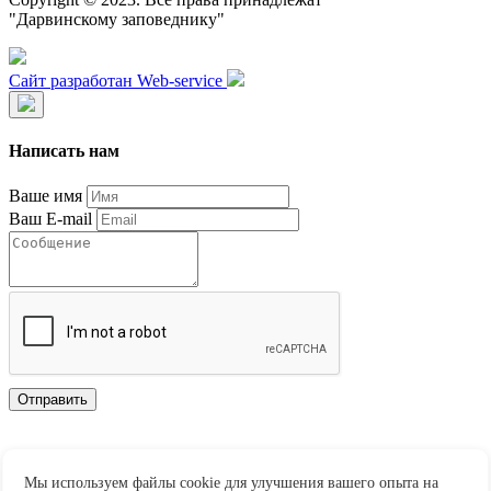
"Дарвинскому заповеднику"
Сайт разработан Web-service
Написать нам
Ваше имя
Ваш E-mail
Отправить
Нажимая "Отправить" Вы автоматически даете согласие на обработку и
хранение персональных данных.
Мы используем файлы cookie для улучшения вашего опыта на