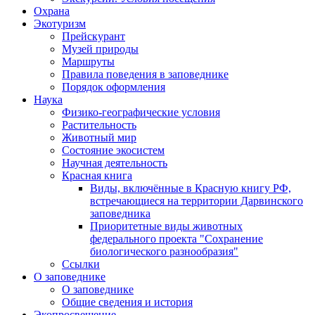
Охрана
Экотуризм
Прейскурант
Музей природы
Маршруты
Правила поведения в заповеднике
Порядок оформления
Наука
Физико-географические условия
Растительность
Животный мир
Состояние экосистем
Научная деятельность
Красная книга
Виды, включённые в Красную книгу РФ,
встречающиеся на территории Дарвинского
заповедника
Приоритетные виды животных
федерального проекта "Сохранение
биологического разнообразия"
Ссылки
О заповеднике
О заповеднике
Общие сведения и история
Экопросвещение