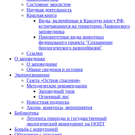
Состояние экосистем
Научная деятельность
Красная книга
Виды, включённые в Красную книгу РФ,
встречающиеся на территории Дарвинского
заповедника
Приоритетные виды животных
федерального проекта "Сохранение
биологического разнообразия"
Ссылки
О заповеднике
О заповеднике
Общие сведения и история
Экопросвещение
Газета «Остров спасения»
Методические рекомендации
Заповедный урок
Огненный лис
Новостная подписка
Акции, конкурсы, мероприятия
Библиотека
Летопись природы и государственный
экологический мониторинг на ООПТ
Борьба с коррупцией
Обращение с отходами