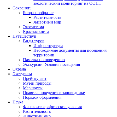
экологический мониторинг на ООПТ
Сохранять
Биоразнообразие
Растительность
Животный мир
Экосистема
Красная книга
Путешествуй
Виды туров
Инфраструктура
Необходимые документы для посещения
территории
Памятка по поведению
Экскурсии. Условия посещения
Охрана
Экотуризм
Прейскурант
Музей природы
Маршруты
Правила поведения в заповеднике
Порядок оформления
Наука
Физико-географические условия
Растительность
Животный мир