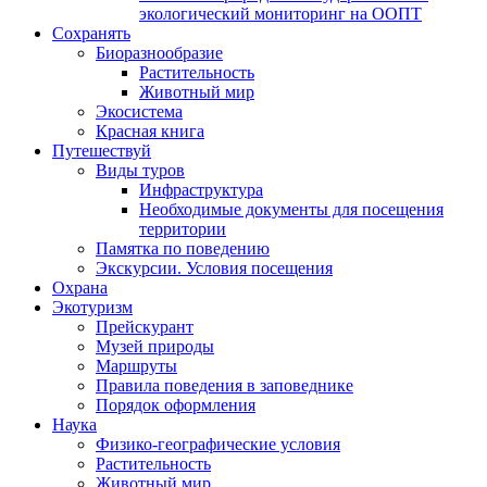
экологический мониторинг на ООПТ
Сохранять
Биоразнообразие
Растительность
Животный мир
Экосистема
Красная книга
Путешествуй
Виды туров
Инфраструктура
Необходимые документы для посещения
территории
Памятка по поведению
Экскурсии. Условия посещения
Охрана
Экотуризм
Прейскурант
Музей природы
Маршруты
Правила поведения в заповеднике
Порядок оформления
Наука
Физико-географические условия
Растительность
Животный мир