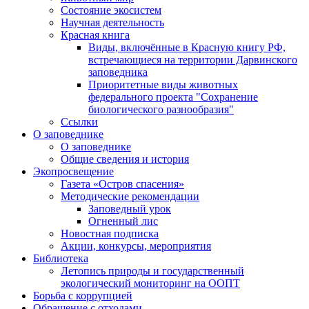
Состояние экосистем
Научная деятельность
Красная книга
Виды, включённые в Красную книгу РФ,
встречающиеся на территории Дарвинского
заповедника
Приоритетные виды животных
федерального проекта "Сохранение
биологического разнообразия"
Ссылки
О заповеднике
О заповеднике
Общие сведения и история
Экопросвещение
Газета «Остров спасения»
Методические рекомендации
Заповедный урок
Огненный лис
Новостная подписка
Акции, конкурсы, мероприятия
Библиотека
Летопись природы и государственный
экологический мониторинг на ООПТ
Борьба с коррупцией
Обращение с отходами