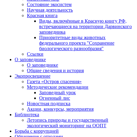
Состояние экосистем
Научная деятельность
Красная книга
Виды, включённые в Красную книгу РФ,
встречающиеся на территории Дарвинского
заповедника
Приоритетные виды животных
федерального проекта "Сохранение
биологического разнообразия"
Ссылки
О заповеднике
О заповеднике
Общие сведения и история
Экопросвещение
Газета «Остров спасения»
Методические рекомендации
Заповедный урок
Огненный лис
Новостная подписка
Акции, конкурсы, мероприятия
Библиотека
Летопись природы и государственный
экологический мониторинг на ООПТ
Борьба с коррупцией
Обращение с отходами