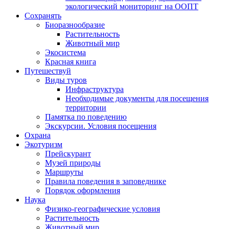
экологический мониторинг на ООПТ
Сохранять
Биоразнообразие
Растительность
Животный мир
Экосистема
Красная книга
Путешествуй
Виды туров
Инфраструктура
Необходимые документы для посещения
территории
Памятка по поведению
Экскурсии. Условия посещения
Охрана
Экотуризм
Прейскурант
Музей природы
Маршруты
Правила поведения в заповеднике
Порядок оформления
Наука
Физико-географические условия
Растительность
Животный мир