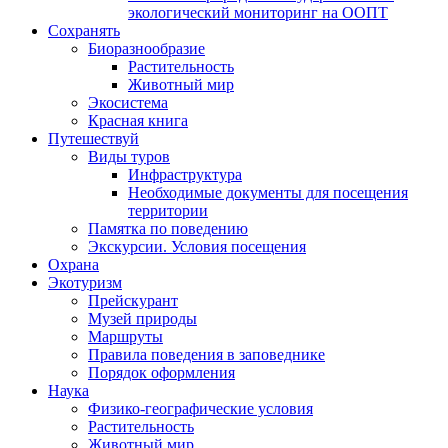
экологический мониторинг на ООПТ
Сохранять
Биоразнообразие
Растительность
Животный мир
Экосистема
Красная книга
Путешествуй
Виды туров
Инфраструктура
Необходимые документы для посещения
территории
Памятка по поведению
Экскурсии. Условия посещения
Охрана
Экотуризм
Прейскурант
Музей природы
Маршруты
Правила поведения в заповеднике
Порядок оформления
Наука
Физико-географические условия
Растительность
Животный мир