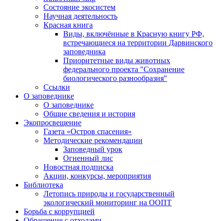
Состояние экосистем
Научная деятельность
Красная книга
Виды, включённые в Красную книгу РФ,
встречающиеся на территории Дарвинского
заповедника
Приоритетные виды животных
федерального проекта "Сохранение
биологического разнообразия"
Ссылки
О заповеднике
О заповеднике
Общие сведения и история
Экопросвещение
Газета «Остров спасения»
Методические рекомендации
Заповедный урок
Огненный лис
Новостная подписка
Акции, конкурсы, мероприятия
Библиотека
Летопись природы и государственный
экологический мониторинг на ООПТ
Борьба с коррупцией
Обращение с отходами