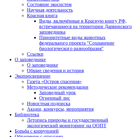
Состояние экосистем
Научная деятельность
Красная книга
Виды, включённые в Красную книгу РФ,
встречающиеся на территории Дарвинского
заповедника
Приоритетные виды животных
федерального проекта "Сохранение
биологического разнообразия"
Ссылки
О заповеднике
О заповеднике
Общие сведения и история
Экопросвещение
Газета «Остров спасения»
Методические рекомендации
Заповедный урок
Огненный лис
Новостная подписка
Акции, конкурсы, мероприятия
Библиотека
Летопись природы и государственный
экологический мониторинг на ООПТ
Борьба с коррупцией
Обращение с отходами