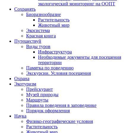
экологический мониторинг на ООПТ
Сохранять
Биоразнообразие
Растительность
Животный мир
Экосистема
Красная книга
Путешествуй
Виды туров
Инфраструктура
Необходимые документы для посещения
территории
Памятка по поведению
Экскурсии. Условия посещения
Охрана
Экотуризм
Прейскурант
Музей природы
Маршруты
Правила поведения в заповеднике
Порядок оформления
Наука
Физико-географические условия
Растительность
Животный мир