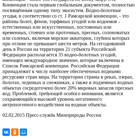
Конвенция стала первым глобальным документом, полностью
посвящённым одному типу экосистем. Водно-болотные
угодья, в соответствии со ст. 1 Рамсарской конвенции, - это
районы болот, фенов, торфяных угодий или водоемов -
естественных или искусственных, постоянных или
временных, стоячих или проточных, пресных, солоноватых
или соленых, включая морские акватории, глубина которых
при отливе не превышает шести метров. На сегодняшний
день в России на территории 21 субъекта Российской
Федерации располагается 35 водно-болотных угодий,
имеющих международное значение, которые включены в
Список Рамсарской конвенции. Российская Федерация
принадлежит к числу наиболее обеспеченных водными
ресурсами стран мира. На территории страны в реках, озерах,
болотах, ледниках и снежниках, а также в подземных водных
объектах сосредоточено более 20% мировых запасов пресных
вод. Проблемой, требующей особого внимания, является
сохраняющийся высокий уровень негативного
антропогенного воздействия на водные объекты.
02.02.2015 Пресс-служба Минприроды России