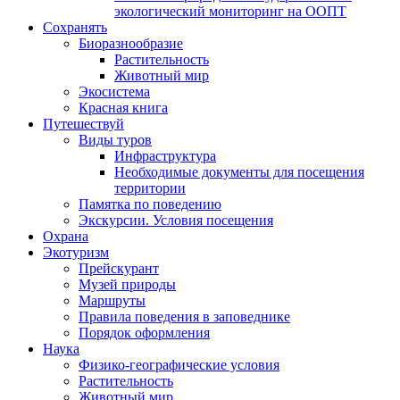
экологический мониторинг на ООПТ
Сохранять
Биоразнообразие
Растительность
Животный мир
Экосистема
Красная книга
Путешествуй
Виды туров
Инфраструктура
Необходимые документы для посещения
территории
Памятка по поведению
Экскурсии. Условия посещения
Охрана
Экотуризм
Прейскурант
Музей природы
Маршруты
Правила поведения в заповеднике
Порядок оформления
Наука
Физико-географические условия
Растительность
Животный мир