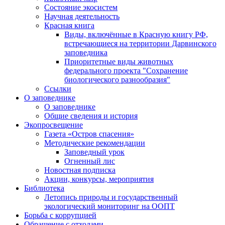
Состояние экосистем
Научная деятельность
Красная книга
Виды, включённые в Красную книгу РФ,
встречающиеся на территории Дарвинского
заповедника
Приоритетные виды животных
федерального проекта "Сохранение
биологического разнообразия"
Ссылки
О заповеднике
О заповеднике
Общие сведения и история
Экопросвещение
Газета «Остров спасения»
Методические рекомендации
Заповедный урок
Огненный лис
Новостная подписка
Акции, конкурсы, мероприятия
Библиотека
Летопись природы и государственный
экологический мониторинг на ООПТ
Борьба с коррупцией
Обращение с отходами