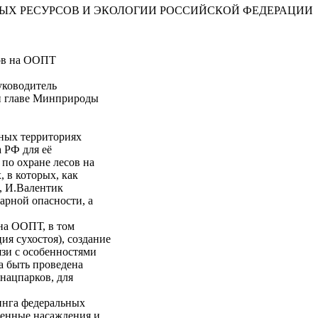
ОДНЫХ РЕСУРСОВ И ЭКОЛОГИИ РОССИЙСКОЙ ФЕДЕРАЦИИ
ов на ООПТ
уководитель
и главе Минприроды
ных территориях
 РФ для её
по охране лесов на
 в которых, как
, И.Валентик
рной опасности, а
на ООПТ, в том
я сухостоя), создание
язи с особенностями
а быть проведена
нацпарков, для
инга федеральных
енные насаждения и