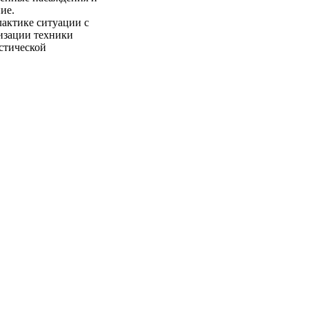
ие.
актике ситуации с
изации техники
стической