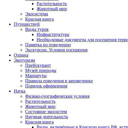
Растительность
Животный мир
Экосистема
Красная книга
Путешествуй
Виды туров
Инфраструктура
Необходимые документы для посещения терр
Памятка по поведению
Экскурсии. Условия посещения
Охрана
Экотуризм
Прейскурант
Музей природы
Маршруты
Правила поведения в заповеднике
Порядок оформления
Наука
Физико-географические условия
Растительность
Животный мир
Состояние экосистем
Научная деятельность
Красная книга
Виды, включённые в Красную книгу РФ, встр