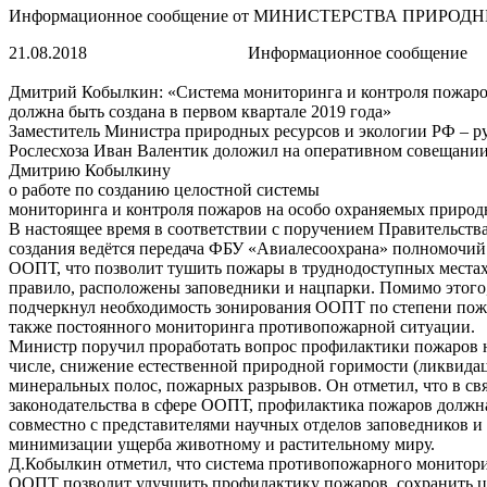
Информационное сообщение от МИНИСТЕРСТВА ПРИР
21.08.2018
Информационное сообщение
Дмитрий Кобылкин: «Система мониторинга и контроля пожар
должна быть создана в первом квартале 2019 года»
Заместитель Министра природных ресурсов и экологии РФ – р
Рослесхоза Иван Валентик доложил на оперативном совещани
Дмитрию Кобылкину
о работе по созданию целостной системы
мониторинга и контроля пожаров на особо охраняемых природ
В настоящее время в соответствии с поручением Правительства
создания ведётся передача ФБУ «Авиалесоохрана» полномочий 
ООПТ, что позволит тушить пожары в труднодоступных местах,
правило, расположены заповедники и нацпарки. Помимо этого
подчеркнул необходимость зонирования ООПТ по степени пожа
также постоянного мониторинга противопожарной ситуации.
Министр поручил проработать вопрос профилактики пожаров 
числе, снижение естественной природной горимости (ликвидаци
минеральных полос, пожарных разрывов. Он отметил, что в св
законодательства в сфере ООПТ, профилактика пожаров должн
совместно с представителями научных отделов заповедников и 
минимизации ущерба животному и растительному миру.
Д.Кобылкин отметил, что система противопожарного монитор
ООПТ позволит улучшить профилактику пожаров, сохранить ц