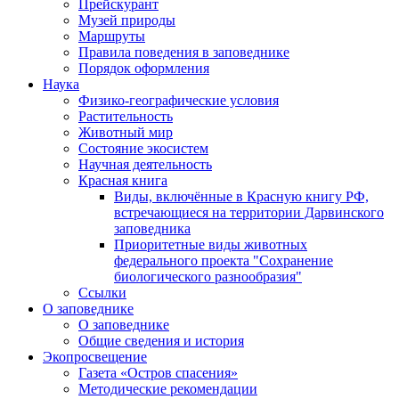
Прейскурант
Музей природы
Маршруты
Правила поведения в заповеднике
Порядок оформления
Наука
Физико-географические условия
Растительность
Животный мир
Состояние экосистем
Научная деятельность
Красная книга
Виды, включённые в Красную книгу РФ,
встречающиеся на территории Дарвинского
заповедника
Приоритетные виды животных
федерального проекта "Сохранение
биологического разнообразия"
Ссылки
О заповеднике
О заповеднике
Общие сведения и история
Экопросвещение
Газета «Остров спасения»
Методические рекомендации