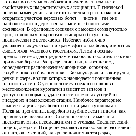
которых во всем многообразии представлен комплекс
свойственных им растительных ассоциаций. В гнездовой
период размещение зависит от наличия и расположения
открытых участков верховых болот - "чистин", где они
наиболее охотно держатся на границе с болотными
сосняками. В сфагновых сосняках с высокой сомкнутостью
крон, сплошным покровом кассандры и багульника
практически не встречается. Избегает избыточно
увлажненных участков по краям сфагновых болот, открытых
сырых мхов, участков с тростником. Летом и осенью
предпочтение отдают рединам низкорослой болотной сосны с
примесью березы. Распределение птиц в этот период
определяется расположением ягодников, особенно,
голубичников и брусничников. Большую роль играют ручьи,
речки и озера, вблизи которых наблюдается повышенная
плотность птиц. С установлением снежнего покрова
местонахождение куропатки зависит от запасов и
доступности кормов, удаленности кормовых угодий от
гнездовых и выводковых стаций. Наиболее характерные
зимние стации - края болот по границам с суходолами.
Поляны, прогалины, вырубки в глубине леса птицами, как
правило, не посещаются. Сплошные лесные массивы
препятствуют их перемещениям по угодьям. Среднерусский
подвид оседлый. Птицы не удаляются на большие расстояния
от гнездовых стаций, на крыло поднимаются редко,