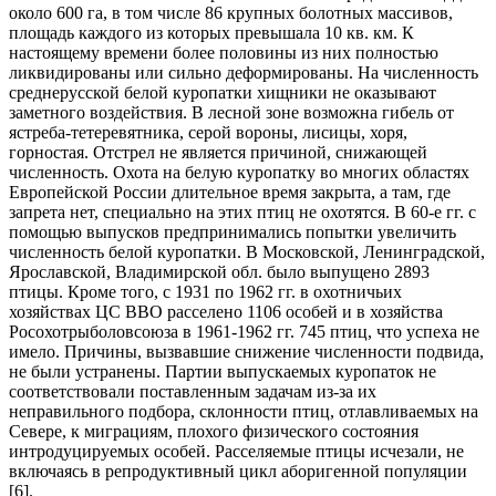
около 600 га, в том числе 86 крупных болотных массивов,
площадь каждого из которых превышала 10 кв. км. К
настоящему времени более половины из них полностью
ликвидированы или сильно деформированы. На численность
среднерусской белой куропатки хищники не оказывают
заметного воздействия. В лесной зоне возможна гибель от
ястреба-тетеревятника, серой вороны, лисицы, хоря,
горностая. Отстрел не является причиной, снижающей
численность. Охота на белую куропатку во многих областях
Европейской России длительное время закрыта, а там, где
запрета нет, специально на этих птиц не охотятся. В 60-е гг. с
помощью выпусков предпринимались попытки увеличить
численность белой куропатки. В Московской, Ленинградской,
Ярославской, Владимирской обл. было выпущено 2893
птицы. Кроме того, с 1931 по 1962 гг. в охотничьих
хозяйствах ЦС ВВО расселено 1106 особей и в хозяйства
Росохотрыболовсоюза в 1961-1962 гг. 745 птиц, что успеха не
имело. Причины, вызвавшие снижение численности подвида,
не были устранены. Партии выпускаемых куропаток не
соответствовали поставленным задачам из-за их
неправильного подбора, склонности птиц, отлавливаемых на
Севере, к миграциям, плохого физического состояния
интродуцируемых особей. Расселяемые птицы исчезали, не
включаясь в репродуктивный цикл аборигенной популяции
[6].