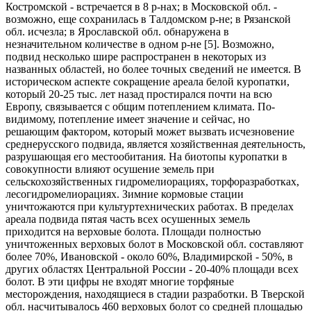
Костромской - встречается в 8 р-нах; в Московской обл. -
возможно, еще сохранилась в Талдомском р-не; в Рязанской
обл. исчезла; в Ярославской обл. обнаружена в
незначительном количестве в одном р-не [5]. Возможно,
подвид несколько шире распространен в некоторых из
названных областей, но более точных сведений не имеется. В
историческом аспекте сокращение ареала белой куропатки,
который 20-25 тыс. лет назад простирался почти на всю
Европу, связывается с общим потеплением климата. По-
видимому, потепление имеет значение и сейчас, но
решающим фактором, который может вызвать исчезновение
среднерусского подвида, является хозяйственная деятельность,
разрушающая его местообитания. На биотопы куропатки в
совокупности влияют осушение земель при
сельскохозяйственных гидромелиорациях, торфоразработках,
лесогидромелиорациях. Зимние кормовые стации
уничтожаются при культуртехнических работах. В пределах
ареала подвида пятая часть всех осушенных земель
приходится на верховые болота. Площади полностью
уничтоженных верховых болот в Московской обл. составляют
более 70%, Ивановской - около 60%, Владимирской - 50%, в
других областях Центральной России - 20-40% площади всех
болот. В эти цифры не входят многие торфяные
месторождения, находящиеся в стадии разработки. В Тверской
обл. насчитывалось 460 верховых болот со средней площадью