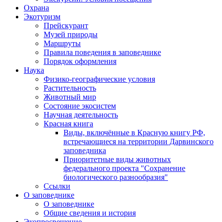
Охрана
Экотуризм
Прейскурант
Музей природы
Маршруты
Правила поведения в заповеднике
Порядок оформления
Наука
Физико-географические условия
Растительность
Животный мир
Состояние экосистем
Научная деятельность
Красная книга
Виды, включённые в Красную книгу РФ,
встречающиеся на территории Дарвинского
заповедника
Приоритетные виды животных
федерального проекта "Сохранение
биологического разнообразия"
Ссылки
О заповеднике
О заповеднике
Общие сведения и история
Экопросвещение