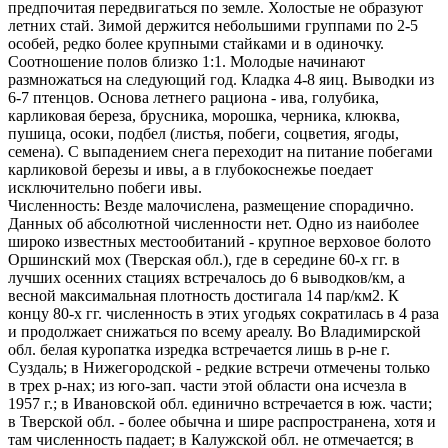
предпочитая передвигаться по земле. Холостые не образуют
летних стай. Зимой держится небольшими группами по 2-5
особей, редко более крупными стайками и в одиночку.
Соотношение полов близко 1:1. Молодые начинают
размножаться на следующий год. Кладка 4-8 яиц. Выводки из
6-7 птенцов. Основа летнего рациона - ива, голубика,
карликовая береза, брусника, морошка, черника, клюква,
пушица, осоки, подбел (листья, побеги, соцветия, ягоды,
семена). С выпадением снега переходит на питание побегами
карликовой березы и ивы, а в глубокоснежье поедает
исключительно побеги ивы.
Численность: Везде малочислена, размещение спорадично.
Данных об абсолютной численности нет. Одно из наиболее
широко известных местообитаний - крупное верховое болото
Оршинский мох (Тверская обл.), где в середине 60-х гг. в
лучших осенних стациях встречалось до 6 выводков/км, а
весной максимальная плотность достигала 14 пар/км2. К
концу 80-х гг. численность в этих угодьях сократилась в 4 раза
и продолжает снижаться по всему ареалу. Во Владимирской
обл. белая куропатка изредка встречается лишь в р-не г.
Суздаль; в Нижегородской - редкие встречи отмечены только
в трех р-нах; из юго-зап. части этой области она исчезла в
1957 г.; в Ивановской обл. единично встречается в юж. части;
в Тверской обл. - более обычна и шире распространена, хотя и
там численность падает; в Калужской обл. не отмечается; в