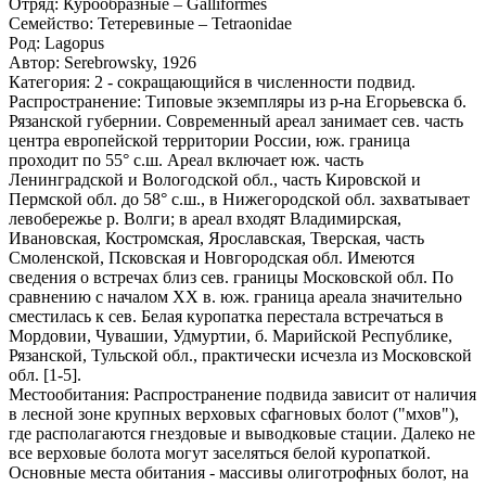
Отряд: Курообразные – Galliformes
Семейство: Тетеревиные – Tetraonidae
Род: Lagopus
Автор: Serebrowsky, 1926
Категория: 2 - сокращающийся в численности подвид.
Распространение: Типовые экземпляры из р-на Егорьевска б.
Рязанской губернии. Современный ареал занимает сев. часть
центра европейской территории России, юж. граница
проходит по 55° с.ш. Ареал включает юж. часть
Ленинградской и Вологодской обл., часть Кировской и
Пермской обл. до 58° с.ш., в Нижегородской обл. захватывает
левобережье р. Волги; в ареал входят Владимирская,
Ивановская, Костромская, Ярославская, Тверская, часть
Смоленской, Псковская и Новгородская обл. Имеются
сведения о встречах близ сев. границы Московской обл. По
сравнению с началом ХХ в. юж. граница ареала значительно
сместилась к сев. Белая куропатка перестала встречаться в
Мордовии, Чувашии, Удмуртии, б. Марийской Республике,
Рязанской, Тульской обл., практически исчезла из Московской
обл. [1-5].
Местообитания: Распространение подвида зависит от наличия
в лесной зоне крупных верховых сфагновых болот ("мхов"),
где располагаются гнездовые и выводковые стации. Далеко не
все верховые болота могут заселяться белой куропаткой.
Основные места обитания - массивы олиготрофных болот, на