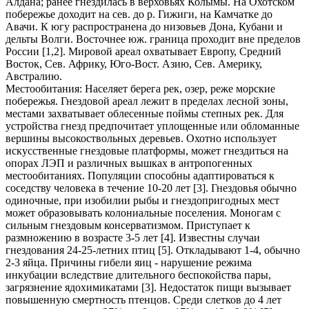
Алдана; ранее гнездилась в верховьях Колымы. На Охотском
побережье доходит на сев. до р. Гижиги, на Камчатке до
Авачи. К югу распространена до низовьев Дона, Кубани и
дельты Волги. Восточнее юж. граница проходит вне пределов
России [1,2]. Мировой ареал охватывает Европу, Средний
Восток, Сев. Африку, Юго-Вост. Азию, Сев. Америку,
Австралию.
Местообитания: Населяет берега рек, озер, реже морские
побережья. Гнездовой ареал лежит в пределах лесной зоны,
местами захватывает облесенные поймы степных рек. Для
устройства гнезд предпочитает уплощенные или обломанные
вершины высокоствольных деревьев. Охотно использует
искусственные гнездовые платформы, может гнездиться на
опорах ЛЭП и различных вышках в антропогенных
местообитаниях. Популяции способны адаптироваться к
соседству человека в течение 10-20 лет [3]. Гнездовья обычно
одиночные, при изобилии рыбы и гнездопригодных мест
может образовывать колониальные поселения. Моногам с
сильным гнездовым консерватизмом. Приступает к
размножению в возрасте 3-5 лет [4]. Известны случаи
гнездования 24-25-летних птиц [5]. Откладывают 1-4, обычно
2-3 яйца. Причины гибели яиц - нарушение режима
инкубации вследствие длительного беспокойства пары,
загрязнение ядохимикатами [3]. Недостаток пищи вызывает
повышенную смертность птенцов. Среди слетков до 4 лет