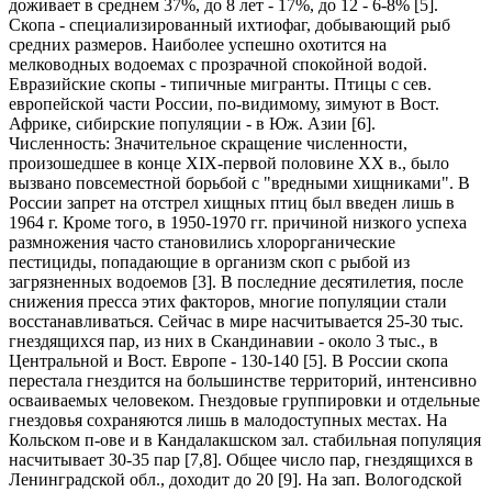
доживает в среднем 37%, до 8 лет - 17%, до 12 - 6-8% [5].
Скопа - специализированный ихтиофаг, добывающий рыб
средних размеров. Наиболее успешно охотится на
мелководных водоемах с прозрачной спокойной водой.
Евразийские скопы - типичные мигранты. Птицы с сев.
европейской части России, по-видимому, зимуют в Вост.
Африке, сибирские популяции - в Юж. Азии [6].
Численность: Значительное скращение численности,
произошедшее в конце XIX-первой половине XX в., было
вызвано повсеместной борьбой с "вредными хищниками". В
России запрет на отстрел хищных птиц был введен лишь в
1964 г. Кроме того, в 1950-1970 гг. причиной низкого успеха
размножения часто становились хлорорганические
пестициды, попадающие в организм скоп с рыбой из
загрязненных водоемов [3]. В последние десятилетия, после
снижения пресса этих факторов, многие популяции стали
восстанавливаться. Сейчас в мире насчитывается 25-30 тыс.
гнездящихся пар, из них в Скандинавии - около 3 тыс., в
Центральной и Вост. Европе - 130-140 [5]. В России скопа
перестала гнездится на большинстве территорий, интенсивно
осваиваемых человеком. Гнездовые группировки и отдельные
гнездовья сохраняются лишь в малодоступных местах. На
Кольском п-ове и в Кандалакшском зал. стабильная популяция
насчитывает 30-35 пар [7,8]. Общее число пар, гнездящихся в
Ленинградской обл., доходит до 20 [9]. На зап. Вологодской