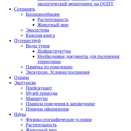
экологический мониторинг на ООПТ
Сохранять
Биоразнообразие
Растительность
Животный мир
Экосистема
Красная книга
Путешествуй
Виды туров
Инфраструктура
Необходимые документы для посещения
территории
Памятка по поведению
Экскурсии. Условия посещения
Охрана
Экотуризм
Прейскурант
Музей природы
Маршруты
Правила поведения в заповеднике
Порядок оформления
Наука
Физико-географические условия
Растительность
Животный мир