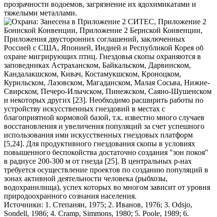
прозрачности водоемов, загрязнение их ядохимикатами и
тяжелыми металлами.
Охрана: Занесена в Приложение 2 СИТЕС, Приложение 2
Боннской Конвенции, Приложение 2 Бернской Конвенции,
Приложения двусторонних соглашений, заключенных
Россией с США, Японией, Индией и Республикой Корея об
охране мигрирующих птиц. Гнездовья скопы охраняются в
заповедниках Астраханском, Байкальском, Дарвинском,
Кандалакшском, Кивач, Костамукшском, Кроноцком,
Курильском, Лазовском, Магаданском, Малая Сосьва, Нижне-
Свирском, Печеро-Илычском, Пинежском, Саяно-Шушенском
и некоторых других [23]. Необходимо расширить работы по
устройству искусственных гнездовий в местах с
благоприятной кормовой базой, т.к. известно много случаев
восстановления и увеличения популяций за счет успешного
использования ими искусственных гнездовых платформ
[5,24]. Для продуктивного гнездования скопы в условиях
повышенного беспокойства достаточно создания "зон покоя"
в радиусе 200-300 м от гнезда [25]. В центральных р-нах
требуется осуществление проектов по созданию популяций в
зонах активной деятельности человека (рыбхозы,
водохранилища), успех которых во многом зависит от уровня
природоохранного сознания населения.
Источники: 1. Степанян, 1975; 2. Иванов, 1976; 3. Odsjo,
Sondell, 1986; 4. Cramp, Simmons, 1980; 5. Poole, 1989; 6.