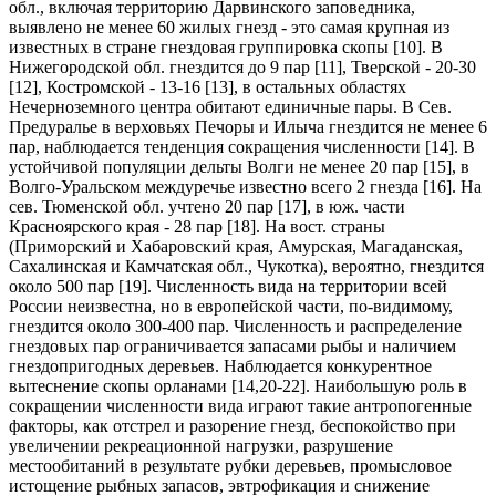
обл., включая территорию Дарвинского заповедника,
выявлено не менее 60 жилых гнезд - это самая крупная из
известных в стране гнездовая группировка скопы [10]. В
Нижегородской обл. гнездится до 9 пар [11], Тверской - 20-30
[12], Костромской - 13-16 [13], в остальных областях
Нечерноземного центра обитают единичные пары. В Сев.
Предуралье в верховьях Печоры и Илыча гнездится не менее 6
пар, наблюдается тенденция сокращения численности [14]. В
устойчивой популяции дельты Волги не менее 20 пар [15], в
Волго-Уральском междуречье известно всего 2 гнезда [16]. На
сев. Тюменской обл. учтено 20 пар [17], в юж. части
Красноярского края - 28 пар [18]. На вост. страны
(Приморский и Хабаровский края, Амурская, Магаданская,
Сахалинская и Камчатская обл., Чукотка), вероятно, гнездится
около 500 пар [19]. Численность вида на территории всей
России неизвестна, но в европейской части, по-видимому,
гнездится около 300-400 пар. Численность и распределение
гнездовых пар ограничивается запасами рыбы и наличием
гнездопригодных деревьев. Наблюдается конкурентное
вытеснение скопы орланами [14,20-22]. Наибольшую роль в
сокращении численности вида играют такие антропогенные
факторы, как отстрел и разорение гнезд, беспокойство при
увеличении рекреационной нагрузки, разрушение
местообитаний в результате рубки деревьев, промысловое
истощение рыбных запасов, эвтрофикация и снижение