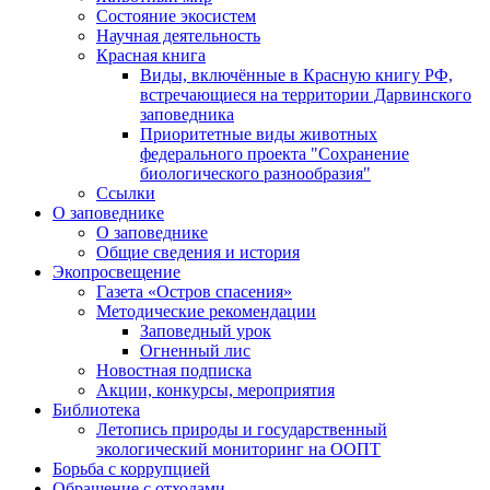
Состояние экосистем
Научная деятельность
Красная книга
Виды, включённые в Красную книгу РФ,
встречающиеся на территории Дарвинского
заповедника
Приоритетные виды животных
федерального проекта "Сохранение
биологического разнообразия"
Ссылки
О заповеднике
О заповеднике
Общие сведения и история
Экопросвещение
Газета «Остров спасения»
Методические рекомендации
Заповедный урок
Огненный лис
Новостная подписка
Акции, конкурсы, мероприятия
Библиотека
Летопись природы и государственный
экологический мониторинг на ООПТ
Борьба с коррупцией
Обращение с отходами