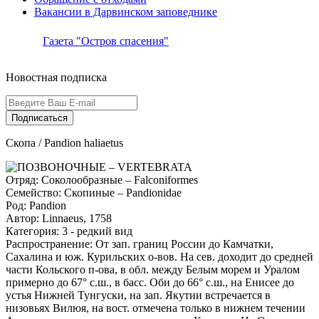
Вакансии в Дарвинском заповеднике
Газета "Остров спасения"
Новостная подписка
Подписаться
Скопа / Pandion haliaetus
ПОЗВОНОЧНЫЕ – VERTEBRATA
Отряд: Соколообразные – Falconiformes
Семейство: Скопиные – Pandionidae
Род: Pandion
Автор: Linnaeus, 1758
Категория: 3 - редкий вид
Распространение: От зап. границ России до Камчатки,
Сахалина и юж. Курильских о-вов. На сев. доходит до средней
части Кольского п-ова, в обл. между Белым морем и Уралом
примерно до 67° с.ш., в басс. Оби до 66° с.ш., на Енисее до
устья Нижней Тунгуски, на зап. Якутии встречается в
низовьях Вилюя, на вост. отмечена только в нижнем течении